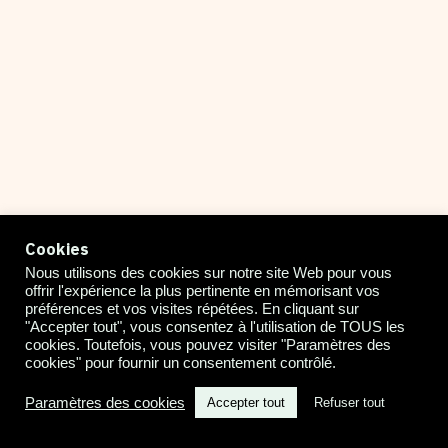
Les Expulsions De Terrain À Calais Et
Grande-Synthe
LIRE LA SUITE
Cookies
Nous utilisons des cookies sur notre site Web pour vous
offrir l'expérience la plus pertinente en mémorisant vos
préférences et vos visites répétées. En cliquant sur
"Accepter tout", vous consentez à l'utilisation de TOUS les
Observations mensuelles
cookies. Toutefois, vous pouvez visiter "Paramètres des
cookies" pour fournir un consentement contrôlé.
Des bulletins d'information sont produits
Paramètres des cookies
Accepter tout
Refuser tout
pour Calais et Grande-Synthe. Elles
Français
rassemblent les principales données