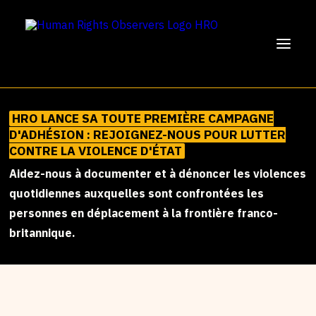
HRO LANCE SA TOUTE PREMIÈRE CAMPAGNE
SOUTENEZ-NOUS !
D'ADHÉSION : REJOIGNEZ-NOUS POUR LUTTER
CONTRE LA VIOLENCE D'ÉTAT
NOTRE MISSION
Aidez-nous à documenter et à dénoncer les violences
NOTRE TRAVAIL
quotidiennes auxquelles sont confrontées les
PARTICIPER
personnes en déplacement à la frontière franco-
ENGLISH
britannique.
FRANÇAIS