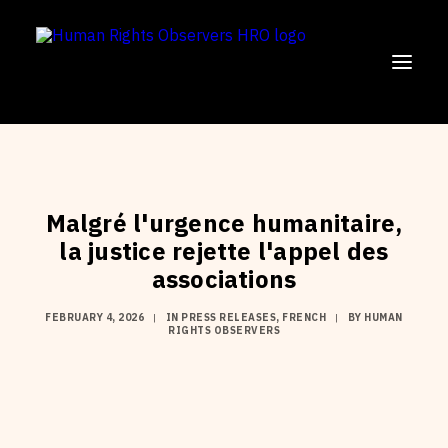
SUPPORT US!
OUR MISSION
Malgré l'urgence humanitaire,
la justice rejette l'appel des
OUR WORK
associations
PARTICIPATE
FEBRUARY 4, 2026
|
IN
PRESS RELEASES
,
FRENCH
|
BY
HUMAN
ENGLISH
RIGHTS OBSERVERS
FRANÇAIS